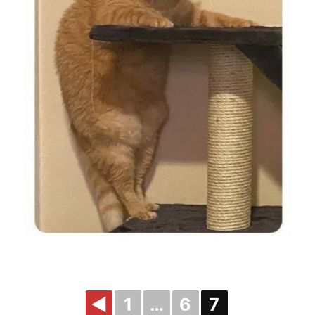
◄
1
…
6
7