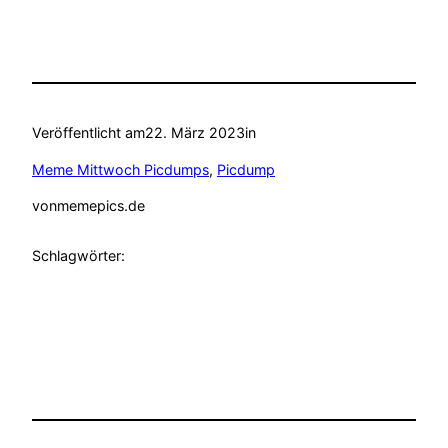
Veröffentlicht am
22. März 2023
in
Meme Mittwoch Picdumps
, 
Picdump
von
memepics.de
Schlagwörter: