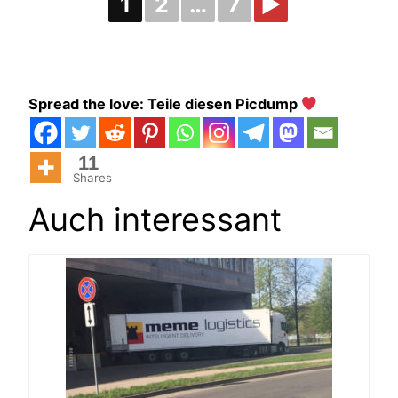
1
2
…
7
►
Spread the love: Teile diesen Picdump
11
Shares
Auch interessant